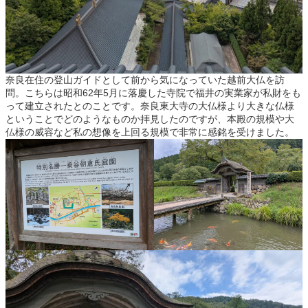
奈良在住の登山ガイドとして前から気になっていた越前大仏を訪
問。こちらは昭和62年5月に落慶した寺院で福井の実業家が私財をも
って建立されたとのことです。奈良東大寺の大仏様より大きな仏様
ということでどのようなものか拝見したのですが、本殿の規模や大
仏様の威容など私の想像を上回る規模で非常に感銘を受けました。