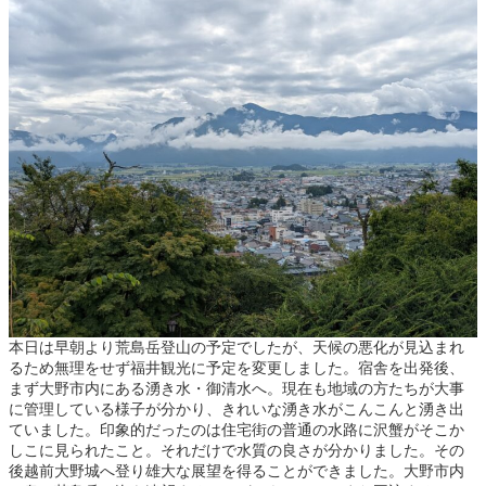
本日は早朝より荒島岳登山の予定でしたが、天候の悪化が見込まれ
るため無理をせず福井観光に予定を変更しました。宿舎を出発後、
まず大野市内にある湧き水・御清水へ。現在も地域の方たちが大事
に管理している様子が分かり、きれいな湧き水がこんこんと湧き出
ていました。印象的だったのは住宅街の普通の水路に沢蟹がそこか
しこに見られたこと。それだけで水質の良さが分かりました。その
後越前大野城へ登り雄大な展望を得ることができました。大野市内