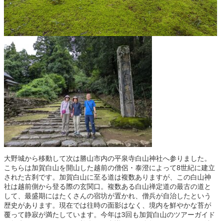
大野城から移動して次は勝山市内の平泉寺白山神社へ参りました。
こちらは加賀白山を開山した越前の僧侶・泰澄によって8世紀に建立
された古刹です。加賀白山に至る道は複数ありますが、この白山神
社は越前側から登る際の玄関口。複数ある白山禅定道の最古の道と
して、最盛期にはたくさんの宿坊が置かれ、僧兵が自治したという
歴史があります。現在では往時の面影はなく、境内を鮮やかな苔が
覆って静寂が満たしています。今年は3回も加賀白山のツアーガイド