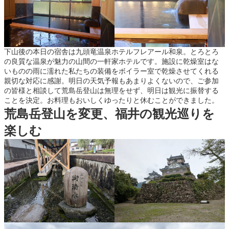
下山後の本日の宿舎は九頭竜温泉ホテルフレアール和泉。とろとろ
の良質な温泉が魅力の山間の一軒家ホテルです。施設に乾燥室はな
いものの雨に濡れた私たちの装備をボイラー室で乾燥させてくれる
親切な対応に感謝。明日の天気予報もあまりよくないので、ご参加
の皆様と相談して荒島岳登山は無理をせず、明日は観光に振替する
ことを決定。お料理もおいしくゆったりと休むことができました。
荒島岳登山を変更、福井の観光巡りを
楽しむ