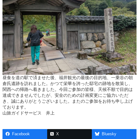
昼食を道の駅で済ませた後、福井観光の最後の目的地、一乗谷の朝
倉氏遺跡を訪れました。かつて栄華を誇った邸宅の跡地を散策し、
関西への帰路へ着きました。今回ご参加の皆様、天候不順で目的は
達成できませんでしたが、安全のための計画変更にご協力いただ
き、誠にありがとうございました。またのご参加をお待ち申し上げ
ております。
山旅ガイドサービス 井上
Facebook
X
Bluesky