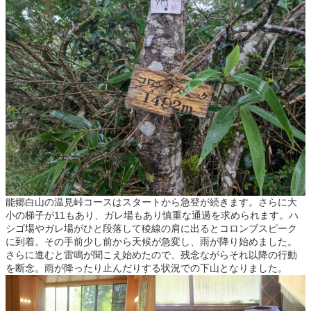
能郷白山の温見峠コースはスタートから急登が続きます。さらに大
小の梯子が11もあり、ガレ場もあり慎重な通過を求められます。ハ
シゴ場やガレ場がひと段落して稜線の肩に出るとコロンブスピーク
に到着。その手前少し前から天候が急変し、雨が降り始めました。
さらに進むと雷鳴が聞こえ始めたので、残念ながらそれ以降の行動
を断念。雨が降ったり止んだりする状況での下山となりました。