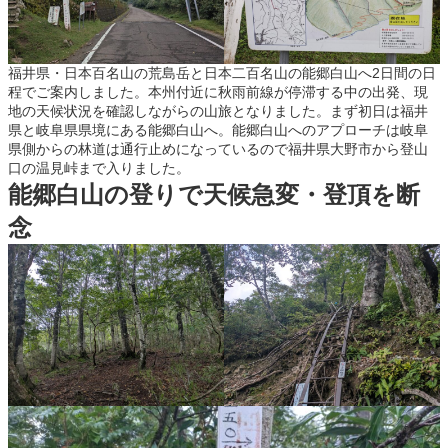
福井県・日本百名山の荒島岳と日本二百名山の能郷白山へ2日間の日
程でご案内しました。本州付近に秋雨前線が停滞する中の出発、現
地の天候状況を確認しながらの山旅となりました。まず初日は福井
県と岐阜県県境にある能郷白山へ。能郷白山へのアプローチは岐阜
県側からの林道は通行止めになっているので福井県大野市から登山
口の温見峠まで入りました。
能郷白山の登りで天候急変・登頂を断
念