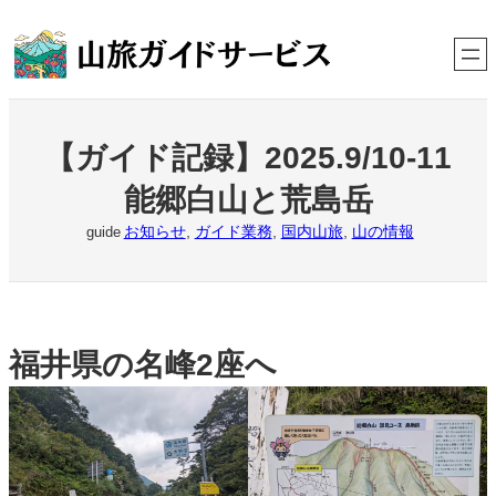
内
容
を
ス
キ
ッ
プ
【ガイド記録】2025.9/10-11
能郷白山と荒島岳
お知らせ
, 
ガイド業務
, 
国内山旅
, 
山の情報
guide
福井県の名峰2座へ