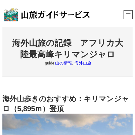
内
容
を
ス
キ
ッ
プ
海外山旅の記録 アフリカ大
陸最高峰キリマンジャロ
山の情報
, 
海外山旅
guide
海外山歩きのおすすめ：キリマンジャ
ロ（5,895ｍ）登頂