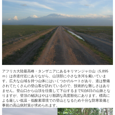
アフリカ大陸最高峰・タンザニアにあるキリマンジャロ山（5,895
ｍ）は赤道付近にありながら、山頂部に小さな氷河を戴いていま
す。広大な山域を持つ山体にはいくつかのルートがあり、道は整備
されてたくさんの登山客が訪れているので、技術的な難しさはあり
ません。登山口から山頂を往復して下山するまで5泊6日の山旅とな
りますが、登頂の秘訣はやはり順調な高度順化にあります。標高に
よる厳しい低温・低酸素環境での登山となるため十分な防寒装備と
事前の高山病対策が求められます。